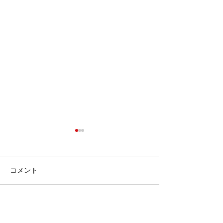
コメント
TV出演情報
登壇しました！
コメントを追加…